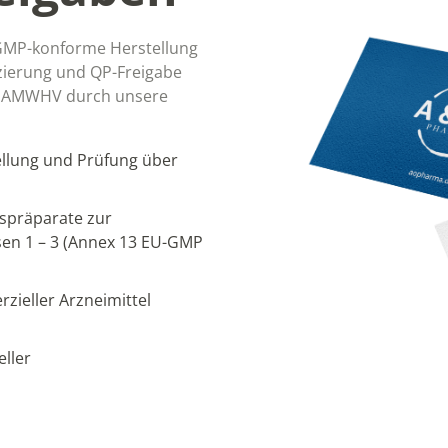
MP-konforme ​Herstellung
izierung und QP-Freigabe
6 AMWHV durch unsere
lung und Prüfung über
hspräparate zur
sen 1 – 3 (Annex 13 EU-GMP
ieller Arzneimittel
eller